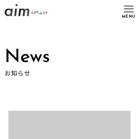
MENU
Top
News
News
お知らせ
Brand
Work
Recruit