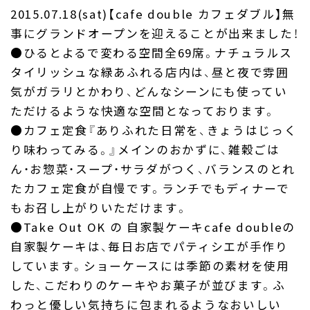
Company
2015.07.18(sat)【cafe double カフェダブル】無
事にグランドオープンを迎えることが出来ました！
Produce
●ひるとよるで変わる空間全69席。ナチュラルス
タイリッシュな緑あふれる店内は、昼と夜で雰囲
FC & Licence
気がガラリとかわり、どんなシーンにも使ってい
ただけるような快適な空間となっております。
Contact
●カフェ定食『ありふれた日常を、きょうはじっく
り味わってみる。』メインのおかずに、雑穀ごは
ん・お惣菜・スープ・サラダがつく、バランスのとれ
たカフェ定食が自慢です。ランチでもディナーで
もお召し上がりいただけます。
●Take Out OK の 自家製ケーキcafe doubleの
自家製ケーキは、毎日お店でパティシエが手作り
しています。ショーケースには季節の素材を使用
した、こだわりのケーキやお菓子が並びます。ふ
わっと優しい気持ちに包まれるようなおいしい