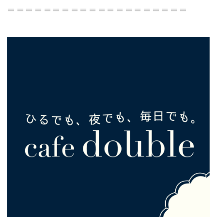
＝＝＝＝＝＝＝＝＝＝＝＝＝＝＝＝＝＝＝＝