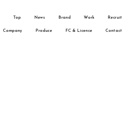
Top
News
Brand
Work
Recruit
Company
Produce
FC & Licence
Contact