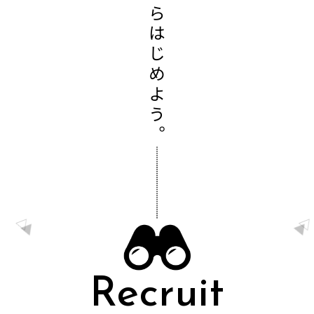
さぁ、ここからはじめよう。
△
△
▲
▲
▲
▲
Recruit