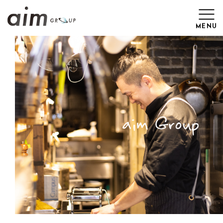
MENU
Top
News
Brand
Work
Recruit