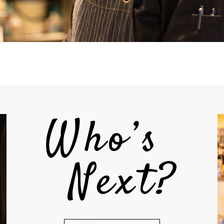
Who’s
Next?